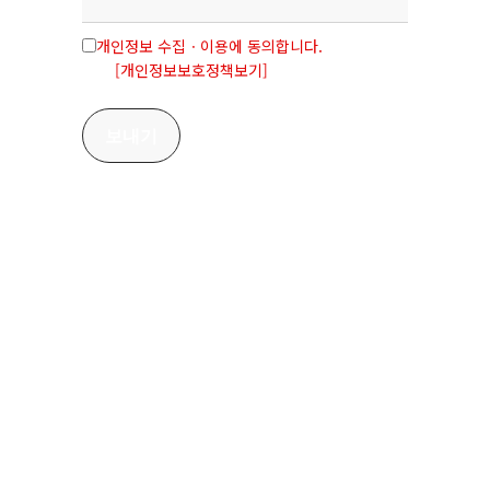
개인정보 수집ㆍ이용에 동의합니다.
[개인정보보호정책보기]
오시는길
경기도 안양시 동안구 시민대로248
번길 25, 803호 (경기창조산업안양